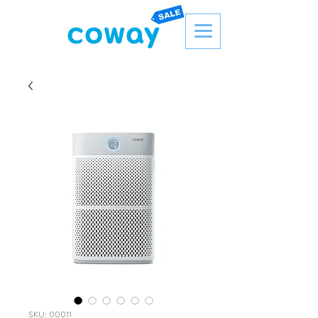
SKU: 00011