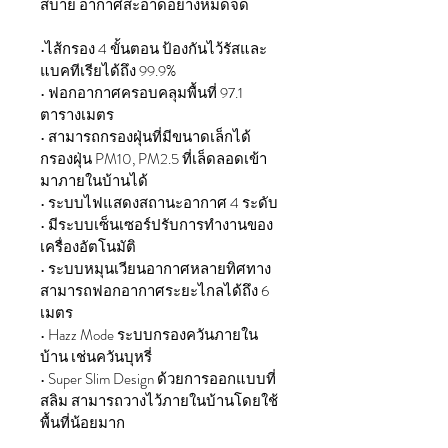
สบาย อากาศสะอาดอย่างหมดจด
•ไส้กรอง 4 ขั้นตอน ป้องกันไว้รัสและ
แบคทีเรียได้ถึง 99.9%
• ฟอกอากาศครอบคลุมพื้นที่ 97.1 
ตารางเมตร
• สามารถกรองฝุ่นที่มีขนาดเล็กได้ 
กรองฝุ่น PM10, PM2.5 ที่เล็ดลอดเข้า
มาภายในบ้านได้
• ระบบไฟแสดงสถานะอากาศ 4 ระดับ
• มีระบบเซ็นเซอร์ปรับการทำงานของ
เครื่องอัตโนมัติ
• ระบบหมุนเวียนอากาศหลายทิศทาง 
สามารถฟอกอากาศระยะไกลได้ถึง 6 
เมตร
• Hazz Mode ระบบกรองควันภายใน
บ้าน เช่นควันบุหรี่
• Super Slim Design ด้วยการออกแบบที่
สลิม สามารถวางไว้ภายในบ้านโดยใช้
พื้นที่น้อยมาก